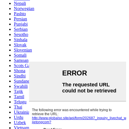
Nepali
Norwegian
Pashto
Persian
Punjabi
Serbian
Sesotho
Sinhala
Slovak
Slovenian
Somali
Samoan
Scots Gaelic
Shona
Sindhi
Sundanese
Swahili
Tajik
Tamil
Telugu
Thai
Ukrainian
Urdu
Uzbek
Vietnamese