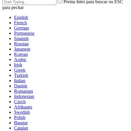
Prema Intro para buscar ou ESC
para pechar
English
French
German
Portuguese
Spanish
Russian
Japanese
Korean
Arabic
Irish
Greek
Turkish
Italian
Danish
Romanian
Indonesian
Czech
Afrikaans
Swedish
Polish
Basque
Catalan