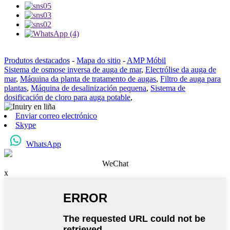
Produtos destacados
-
Mapa do sitio
-
AMP Móbil
Sistema de osmose inversa de auga de mar
,
Electrólise da auga de
mar
,
Máquina da planta de tratamento de augas
,
Filtro de auga para
plantas
,
Máquina de desalinización pequena
,
Sistema de
dosificación de cloro para auga potable
,
Enviar correo electrónico
Skype
WhatsApp
WeChat
x