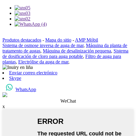
Produtos destacados
-
Mapa do sitio
-
AMP Móbil
Sistema de osmose inversa de auga de mar
,
Máquina da planta de
tratamento de augas
,
Máquina de desalinización pequena
,
Sistema
de dosificación de cloro para auga potable
,
Filtro de auga para
plantas
,
Electrólise da auga de mar
,
Enviar correo electrónico
Skype
WhatsApp
WeChat
x