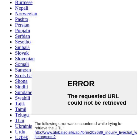
Burmese
Nepali
Norwegian
Pashto
Persian
Punjabi
Serbian
Sesotho
Sinhala
Slovak
Slovenian
Somali
Samoan
Scots Gaelic
Shona
Sindhi
Sundanese
Swahili
Tajik
Tamil
Telugu
Thai
Ukrainian
Urdu
Uzbek