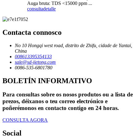
Auga bruta: TDS <15000 ppm ...
consulta
detalle
Contacta connosco
No 10 Hongqi west road, distrito de Zhifu, cidade de Yantai,
China
008613395354133
sale@sd-jietong.com
0086-535-6801780
BOLETÍN INFORMATIVO
Para consultas sobre os nosos produtos ou a lista de
prezos, déixanos o teu correo electrónico e
poñerémonos en contacto contigo en 24 horas.
CONSULTA AGORA
Social