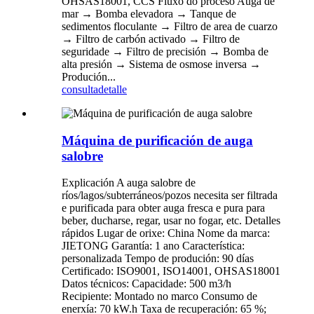
OHSAS18001, CCS Fluxo do proceso Auga de
mar → Bomba elevadora → Tanque de
sedimentos floculante → Filtro de area de cuarzo
→ Filtro de carbón activado → Filtro de
seguridade → Filtro de precisión → Bomba de
alta presión → Sistema de osmose inversa →
Produción...
consulta
detalle
Máquina de purificación de auga
salobre
Explicación A auga salobre de
ríos/lagos/subterráneos/pozos necesita ser filtrada
e purificada para obter auga fresca e pura para
beber, ducharse, regar, usar no fogar, etc. Detalles
rápidos Lugar de orixe: China Nome da marca:
JIETONG Garantía: 1 ano Característica:
personalizada Tempo de produción: 90 días
Certificado: ISO9001, ISO14001, OHSAS18001
Datos técnicos: Capacidade: 500 m3/h
Recipiente: Montado no marco Consumo de
enerxía: 70 kW.h Taxa de recuperación: 65 %;