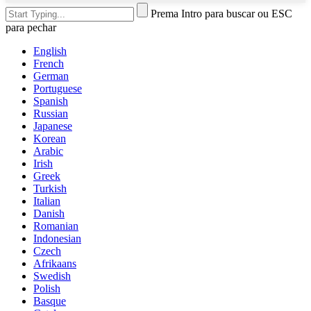
Prema Intro para buscar ou ESC
para pechar
English
French
German
Portuguese
Spanish
Russian
Japanese
Korean
Arabic
Irish
Greek
Turkish
Italian
Danish
Romanian
Indonesian
Czech
Afrikaans
Swedish
Polish
Basque