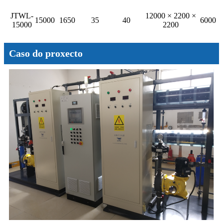
JTWL-
12000 × 2200 ×
15000
1650
35
40
6000
15000
2200
Caso do proxecto