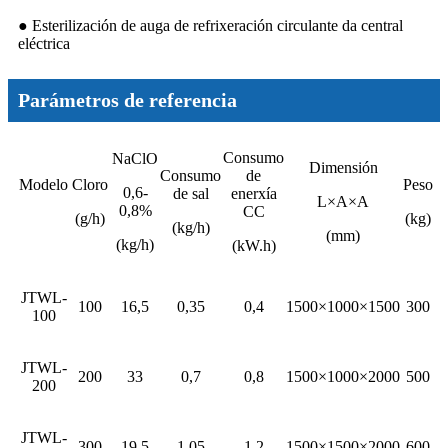
● Esterilización de auga de refrixeración circulante da central
eléctrica
Parámetros de referencia
Consumo
NaClO
Dimensión
Consumo
de
Modelo
Cloro
Peso
0,6-
de sal
enerxía
L×A×A
0,8%
CC
(g/h)
(kg)
(kg/h)
(mm)
(kg/h)
(kW.h)
JTWL-
100
16,5
0,35
0,4
1500×1000×1500
300
100
JTWL-
200
33
0,7
0,8
1500×1000×2000
500
200
JTWL-
300
19,5
1,05
1.2
1500×1500×2000
600