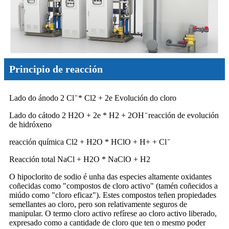
Principio de reacción
Lado do ánodo 2 Cl ̄ * Cl2 + 2e Evolución do cloro
Lado do cátodo 2 H2O + 2e * H2 + 2OH ̄ reacción de evolución
de hidróxeno
reacción química Cl2 + H2O * HClO + H+ + Cl ̄
Reacción total NaCl + H2O * NaClO + H2
O hipoclorito de sodio é unha das especies altamente oxidantes
coñecidas como "compostos de cloro activo" (tamén coñecidos a
miúdo como "cloro eficaz"). Estes compostos teñen propiedades
semellantes ao cloro, pero son relativamente seguros de
manipular. O termo cloro activo refírese ao cloro activo liberado,
expresado como a cantidade de cloro que ten o mesmo poder