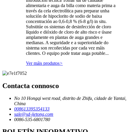
Introdución técnica Tomar sal de calidade
alimentaria e auga da billa como materia prima a
través da cela electrolítica para preparar unha
solución de hipoclorito de sodio de baixa
concentración ao 0,6-0,8 % (6-8 g/l) in situ.
Substitúe os sistemas de desinfección de cloro
líquido e dióxido de cloro de alto risco e úsase
amplamente en plantas de auga grandes e
medianas. A seguridade e a superioridade do
sistema son recoñecidas por cada vez máis
clientes. O equipo pode tratar auga potable...
Ver máis produtos
>
Contacta connosco
No 10 Hongqi west road, distrito de Zhifu, cidade de Yantai,
China
008613395354133
sale@sd-jietong.com
0086-535-6801780
BOLETÍN INFORMATIVO