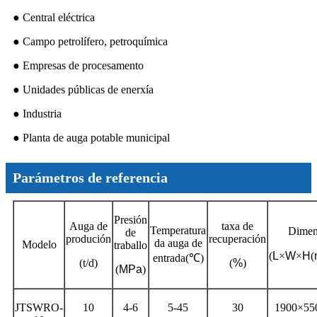
● Central eléctrica
● Campo petrolífero, petroquímica
● Empresas de procesamento
● Unidades públicas de enerxía
● Industria
● Planta de auga potable municipal
Parámetros de referencia
Presión
Auga de
taxa de
Temperatura
Dimen
de
produción
recuperación
da auga de
Modelo
traballo
(
L
×
W
×
H
(
entrada
(℃)
(t/d)
(
%
)
(
MPa
)
JTSWRO-
10
4-6
5-45
30
1900×55