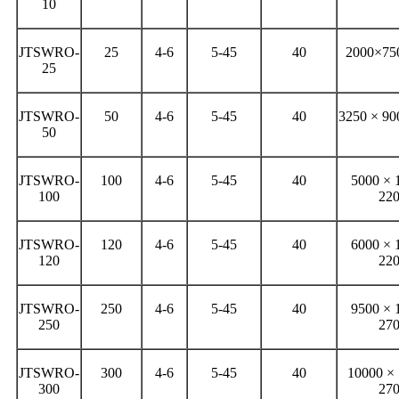
10
JTSWRO-
25
4-6
5-45
40
2000×75
25
JTSWRO-
50
4-6
5-45
40
3250 × 90
50
JTSWRO-
100
4-6
5-45
40
5000 × 
100
22
JTSWRO-
120
4-6
5-45
40
6000 × 
120
22
JTSWRO-
250
4-6
5-45
40
9500 × 
250
27
JTSWRO-
300
4-6
5-45
40
10000 ×
300
27