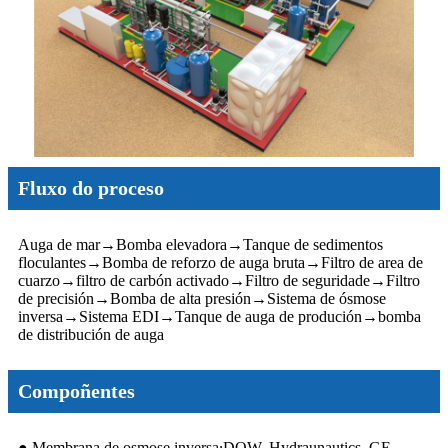
Fluxo do proceso
Auga de mar
→
Bomba elevadora
→
Tanque de sedimentos
floculantes
→
Bomba de reforzo de auga bruta
→
Filtro de area de
cuarzo
→
filtro de carbón activado
→
Filtro de seguridade
→
Filtro
de precisión
→
Bomba de alta presión
→
Sistema de ósmose
inversa
→
Sistema EDI
→
Tanque de auga de produción
→
bomba
de distribución de auga
Compoñentes
● Membrana de osmose inversa
DOW, Hydraunautics, GE