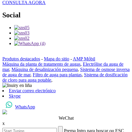
CONSULTA AGORA
Social
Produtos destacados
-
Mapa do sitio
-
AMP Móbil
Máquina da planta de tratamento de augas
,
Electrólise da auga de
mar
,
Máquina de desalinización pequena
,
Sistema de osmose inversa
de auga de mar
,
Filtro de auga para plantas
,
Sistema de dosificación
de cloro para auga potable
,
Enviar correo electrónico
Skype
WhatsApp
WeChat
x
Prema Intro para buscar ou ESC