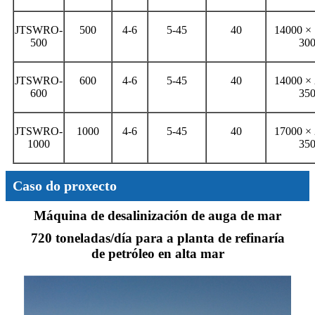
JTSWRO-
500
4-6
5-45
40
14000 ×
500
30
JTSWRO-
600
4-6
5-45
40
14000 ×
600
35
JTSWRO-
1000
4-6
5-45
40
17000 ×
1000
35
Caso do proxecto
Máquina de desalinización de auga de mar
720 toneladas/día para a planta de refinaría
de petróleo en alta mar