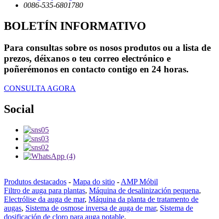
0086-535-6801780
BOLETÍN INFORMATIVO
Para consultas sobre os nosos produtos ou a lista de
prezos, déixanos o teu correo electrónico e
poñerémonos en contacto contigo en 24 horas.
CONSULTA AGORA
Social
Produtos destacados
-
Mapa do sitio
-
AMP Móbil
Filtro de auga para plantas
,
Máquina de desalinización pequena
,
Electrólise da auga de mar
,
Máquina da planta de tratamento de
augas
,
Sistema de osmose inversa de auga de mar
,
Sistema de
dosificación de cloro para auga potable
,