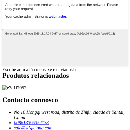
Escribe aquí a túa mensaxe e envíanosla
Produtos relacionados
Contacta connosco
No 10 Hongqi west road, distrito de Zhifu, cidade de Yantai,
China
008613395354133
sale@sd-jietong.com