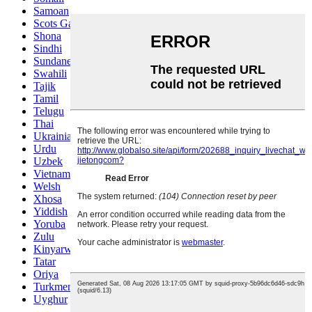
Samoan
Scots Gaelic
Shona
Sindhi
Sundanese
Swahili
Tajik
Tamil
Telugu
Thai
Ukrainian
Urdu
Uzbek
Vietnamese
Welsh
Xhosa
Yiddish
Yoruba
Zulu
Kinyarwanda
Tatar
Oriya
Turkmen
Uyghur