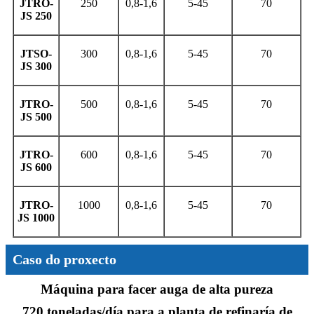
JTRO-
250
0,8-1,6
5-45
70
JS 250
JTSO-
300
0,8-1,6
5-45
70
JS 300
JTRO-
500
0,8-1,6
5-45
70
JS 500
JTRO-
600
0,8-1,6
5-45
70
JS 600
JTRO-
1000
0,8-1,6
5-45
70
JS 1000
Caso do proxecto
Máquina para facer auga de alta pureza
720 toneladas/día para a planta de refinaría de