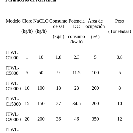
Modelo
Cloro
NaCLO
Consumo
Potencia
Área de
Peso
de sal
DC
ocupación
(kg/h)
(kg/h)
（Toneladas
(kg/h)
consumo
（㎡）
(kw.h)
JTWL-
1
10
1.8
2.3
5
0,8
C1000
JTWL-
5
50
9
11.5
100
5
C5000
JTWL-
10
100
18
23
200
8
C10000
JTWL-
15
150
27
34.5
200
10
C15000
JTWL-
20
200
36
46
350
12
C20000
JTWL-