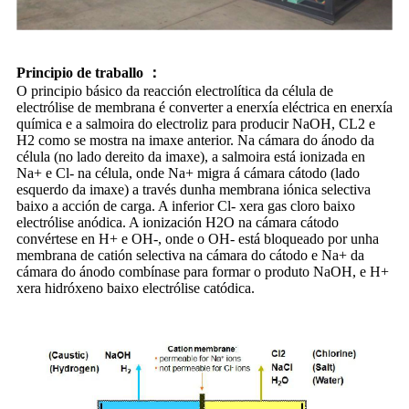
Principio de traballo ：
O principio básico da reacción electrolítica da célula de
electrólise de membrana é converter a enerxía eléctrica en enerxía
química e a salmoira do electroliz para producir NaOH, CL2 e
H2 como se mostra na imaxe anterior. Na cámara do ánodo da
célula (no lado dereito da imaxe), a salmoira está ionizada en
Na+ e Cl- na célula, onde Na+ migra á cámara cátodo (lado
esquerdo da imaxe) a través dunha membrana iónica selectiva
baixo a acción de carga. A inferior Cl- xera gas cloro baixo
electrólise anódica. A ionización H2O na cámara cátodo
convértese en H+ e OH-, onde o OH- está bloqueado por unha
membrana de catión selectiva na cámara do cátodo e Na+ da
cámara do ánodo combínase para formar o produto NaOH, e H+
xera hidróxeno baixo electrólise catódica.