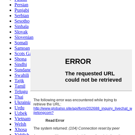
Persian
Punjabi
Serbian
Sesotho
Sinhala
Slovak
Slovenian
Somali
Samoan
Scots Gaelic
Shona
Sindhi
Sundanese
Swahili
Tajik
Tamil
Telugu
Thai
Ukrainian
Urdu
Uzbek
Vietnamese
Welsh
Xhosa
Yiddish