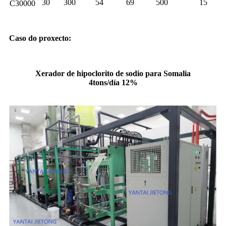
30
300
54
69
500
15
C30000
Caso do proxecto:
Xerador de hipoclorito de sodio para Somalia
4tons/día 12%