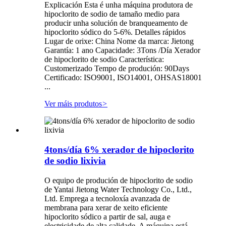
Explicación Esta é unha máquina produtora de
hipoclorito de sodio de tamaño medio para
producir unha solución de branqueamento de
hipoclorito sódico do 5-6%. Detalles rápidos
Lugar de orixe: China Nome da marca: Jietong
Garantía: 1 ano Capacidade: 3Tons /Día Xerador
de hipoclorito de sodio Característica:
Customerizado Tempo de produción: 90Days
Certificado: ISO9001, ISO14001, OHSAS18001
...
Ver máis produtos
>
4tons/día 6% xerador de hipoclorito
de sodio lixivia
O equipo de produción de hipoclorito de sodio
de Yantai Jietong Water Technology Co., Ltd.,
Ltd. Emprega a tecnoloxía avanzada de
membrana para xerar de xeito eficiente
hipoclorito sódico a partir de sal, auga e
electricidade de alta calidade. A máquina está