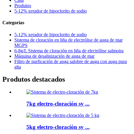
Casa
Produtos
5-12% xerador de hipoclorito de sodio
Categorías
5-12% xerador de hipoclorito de sodio
Sistema de cloración en liña de electrólise de auga de mar
MGPS
6-8g/L Sistema de cloración en liña de electrólise salmoira
Máquina de desalinización de auga de mar
Filtro de purficación de auga salobre de auga con auga pura
alta
Produtos destacados
7kg electro-cloración sy ...
5kg electro-cloración sy ...