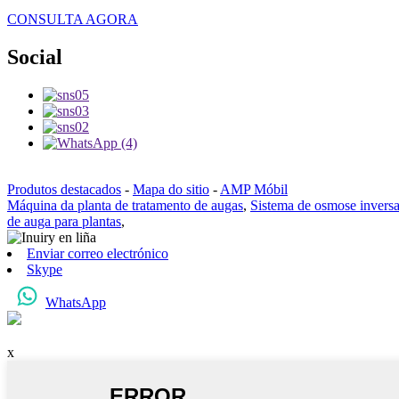
CONSULTA AGORA
Social
Produtos destacados
-
Mapa do sitio
-
AMP Móbil
Máquina da planta de tratamento de augas
,
Sistema de osmose inversa
de auga para plantas
,
Enviar correo electrónico
Skype
WhatsApp
x