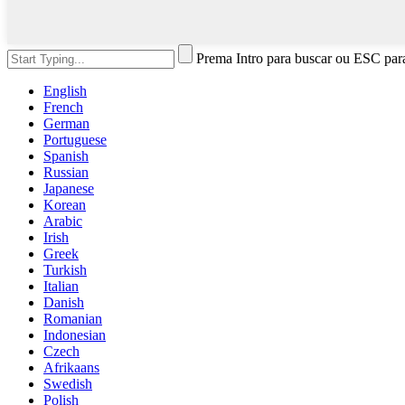
Prema Intro para buscar ou ESC par
English
French
German
Portuguese
Spanish
Russian
Japanese
Korean
Arabic
Irish
Greek
Turkish
Italian
Danish
Romanian
Indonesian
Czech
Afrikaans
Swedish
Polish