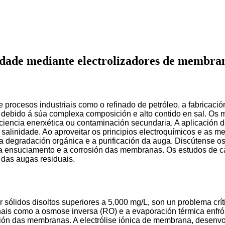
inidade mediante electrolizadores de membra
de procesos industriais como o refinado de petróleo, a fabricaci
ebido á súa complexa composición e alto contido en sal. Os mé
ficiencia enerxética ou contaminación secundaria. A aplicación
salinidade. Ao aproveitar os principios electroquímicos e as m
 a degradación orgánica e a purificación da auga. Discútense os
o a ensuciamento e a corrosión das membranas. Os estudos de 
 das augas residuais.
 sólidos disoltos superiores a 5.000 mg/L, son un problema críti
ais como a osmose inversa (RO) e a evaporación térmica enfrón
ación das membranas. A electrólise iónica de membrana, desenvol