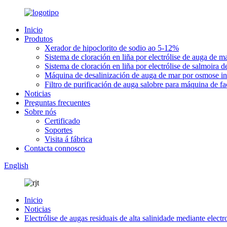
Inicio
Produtos
Xerador de hipoclorito de sodio ao 5-12%
Sistema de cloración en liña por electrólise de auga de
Sistema de cloración en liña por electrólise de salmoira d
Máquina de desalinización de auga de mar por osmose in
Filtro de purificación de auga salobre para máquina de fa
Noticias
Preguntas frecuentes
Sobre nós
Certificado
Soportes
Visita á fábrica
Contacta connosco
English
Inicio
Noticias
Electrólise de augas residuais de alta salinidade mediante elec