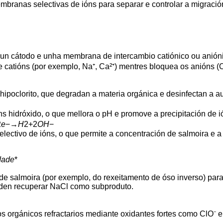
embranas selectivas de ións para separar e controlar a migración
un cátodo e unha membrana de intercambio catiónico ou aniónic
 catións (por exemplo, Na⁺, Ca²⁺) mentres bloquea os anións (Cl
 hipoclorito, que degradan a materia orgánica e desinfectan a a
s hidróxido, o que mellora o pH e promove a precipitación de i
2
e
−→
H
2+2
OH
−
selectivo de ións, o que permite a concentración de salmoira e 
idade
*
 salmoira (por exemplo, do rexeitamento de óso inverso) para a
oden recuperar NaCl como subproduto.
 orgánicos refractarios mediante oxidantes fortes como ClO⁻