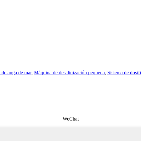
 de auga de mar
,
Máquina de desalinización pequena
,
Sistema de dosif
WeChat