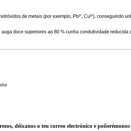
hidróxidos de metais (por exemplo, Pb²⁺, Cu²⁺), conseguindo un
de auga doce superiores ao 80 % cunha condutividade reducida
hina
prezos, déixanos o teu correo electrónico e poñerémonos