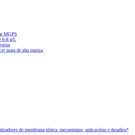
 mar MGPS
e 6-8 g/L
versa
cer auga de alta pureza
trolizadores de membrana iónica: mecanismos, aplicacións e desafíos*