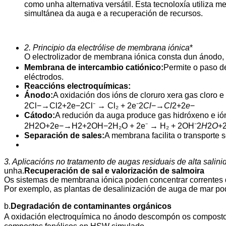
como unha alternativa versátil. Esta tecnoloxía utiliza m
simultánea da auga e a recuperación de recursos.
2. Principio da electrólise de membrana iónica
*
O electrolizador de membrana iónica consta dun ánodo, 
Membrana de intercambio catiónico:
Permite o paso de
eléctrodos.
Reaccións electroquímicas:
Ánodo:
A oxidación dos ións de cloruro xera gas cloro e
2Cl−→Cl2+2e−2Cl⁻ → Cl₂ + 2e⁻2
Cl
−→
Cl
2+2
e
−
Cátodo:
A redución da auga produce gas hidróxeno e ión
2H2O+2e−→H2+2OH−2H₂O + 2e⁻ → H₂ + 2OH⁻2
H
2
O
+
Separación de sales:
A membrana facilita o transporte 
3. Aplicacións no tratamento de augas residuais de alta salin
unha.
Recuperación de sal e valorización de salmoira
Os sistemas de membrana iónica poden concentrar correntes de
Por exemplo, as plantas de desalinización de auga de mar p
b.
Degradación de contaminantes orgánicos
A oxidación electroquímica no ánodo descompón os compostos