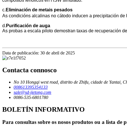
compostos fenólicos en HSW simulado.
c.
Eliminación de metais pesados
As condicións alcalinas no cátodo inducen a precipitación de 
d.
Purificación de auga
As probas a escala piloto demostran taxas de recuperación 
Data de publicación: 30 de abril de 2025
Contacta connosco
No 10 Hongqi west road, distrito de Zhifu, cidade de Yantai, C
008613395354133
sale@sd-jietong.com
0086-535-6801780
BOLETÍN INFORMATIVO
Para consultas sobre os nosos produtos ou a lista de 