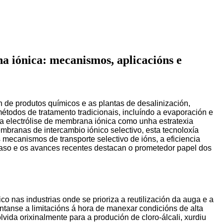
na iónica: mecanismos, aplicacións e
ón de produtos químicos e as plantas de desalinización,
todos de tratamento tradicionais, incluíndo a evaporación e
 da electrólise de membrana iónica como unha estratexia
embranas de intercambio iónico selectivo, esta tecnoloxía
 mecanismos de transporte selectivo de ións, a eficiencia
caso e os avances recentes destacan o prometedor papel dos
co nas industrias onde se prioriza a reutilización da auga e a
tanse a limitacións á hora de manexar condicións de alta
vida orixinalmente para a produción de cloro-álcali, xurdiu