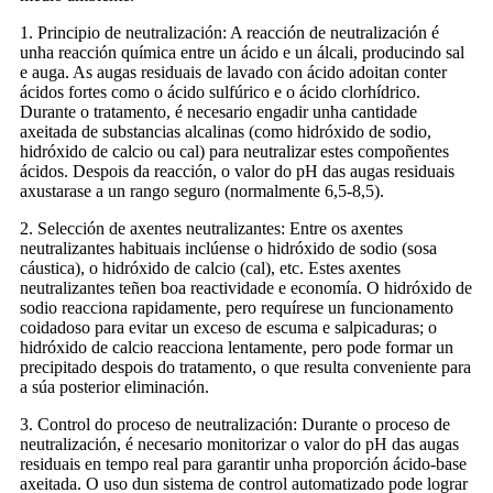
1. Principio de neutralización: A reacción de neutralización é
unha reacción química entre un ácido e un álcali, producindo sal
e auga. As augas residuais de lavado con ácido adoitan conter
ácidos fortes como o ácido sulfúrico e o ácido clorhídrico.
Durante o tratamento, é necesario engadir unha cantidade
axeitada de substancias alcalinas (como hidróxido de sodio,
hidróxido de calcio ou cal) para neutralizar estes compoñentes
ácidos. Despois da reacción, o valor do pH das augas residuais
axustarase a un rango seguro (normalmente 6,5-8,5).
2. Selección de axentes neutralizantes: Entre os axentes
neutralizantes habituais inclúense o hidróxido de sodio (sosa
cáustica), o hidróxido de calcio (cal), etc. Estes axentes
neutralizantes teñen boa reactividade e economía. O hidróxido de
sodio reacciona rapidamente, pero requírese un funcionamento
coidadoso para evitar un exceso de escuma e salpicaduras; o
hidróxido de calcio reacciona lentamente, pero pode formar un
precipitado despois do tratamento, o que resulta conveniente para
a súa posterior eliminación.
3. Control do proceso de neutralización: Durante o proceso de
neutralización, é necesario monitorizar o valor do pH das augas
residuais en tempo real para garantir unha proporción ácido-base
axeitada. O uso dun sistema de control automatizado pode lograr