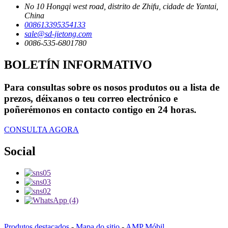
No 10 Hongqi west road, distrito de Zhifu, cidade de Yantai,
China
008613395354133
sale@sd-jietong.com
0086-535-6801780
BOLETÍN INFORMATIVO
Para consultas sobre os nosos produtos ou a lista de
prezos, déixanos o teu correo electrónico e
poñerémonos en contacto contigo en 24 horas.
CONSULTA AGORA
Social
Produtos destacados
-
Mapa do sitio
-
AMP Móbil