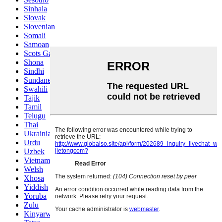
Sinhala
Slovak
Slovenian
Somali
Samoan
Scots Gaelic
Shona
Sindhi
Sundanese
Swahili
Tajik
Tamil
Telugu
Thai
Ukrainian
Urdu
Uzbek
Vietnamese
Welsh
Xhosa
Yiddish
Yoruba
Zulu
Kinyarwanda