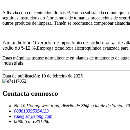
A lixivia con concentración do 5-6 % é unha substancia común que se 
seguir as instrucións do fabricante e de tomar as precaucións de segurid
outros produtos de limpeza. Tamén se recomenda comprobar aleatoriame
Yantai Jietong
'
O xerador de hipoclorito de sodio usa sal de al
sodio do 5-12 %.
Emprega tecnoloxía electroquímica avanzada para xer
Estas máquinas úsanse normalmente en plantas de tratamento de augas
industriais.
Data de publicación: 10 de febreiro de 2025
Contacta connosco
No 10 Hongqi west road, distrito de Zhifu, cidade de Yantai, C
008613395354133
sale@sd-jietong.com
0086-535-6801780