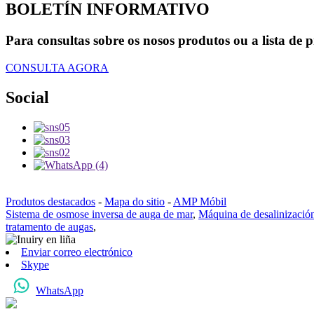
BOLETÍN INFORMATIVO
Para consultas sobre os nosos produtos ou a lista de 
CONSULTA AGORA
Social
Produtos destacados
-
Mapa do sitio
-
AMP Móbil
Sistema de osmose inversa de auga de mar
,
Máquina de desalinizació
tratamento de augas
,
Enviar correo electrónico
Skype
WhatsApp