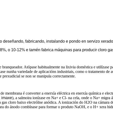
o deseñando, fabricando, instalando e pondo en servizo xerado
o 8%, o 10-12% e tamén fabrica máquinas para producir cloro ga
branqueador. Atópase habitualmente na lixivia doméstica e utilízase pa
zase nunha variedade de aplicacións industriais, como o tratamento de a
 e prexudicial se non se manipula correctamente.
ise de membrana é converter a enerxía eléctrica en enerxía química e el
 imaxe
), a salmoira ionízase en Na+ e Cl- na cela, onde o Na+ migra 
era gas cloro baixo electrólise anódica. A ionización do H2O na cámar
ra do ánodo combínase para formar o produto NaOH, e o H+ xera hidró