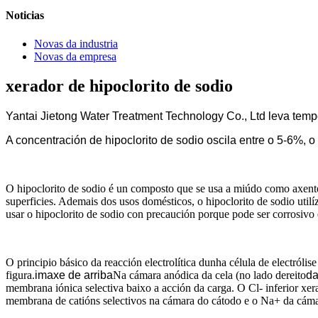
Noticias
Novas da industria
Novas da empresa
xerador de hipoclorito de sodio
Yantai Jietong Water Treatment Technology Co., Ltd leva temp
A concentración de hipoclorito de sodio oscila entre o 5-6%, 
O hipoclorito de sodio é un composto que se usa a miúdo como axente 
superficies. Ademais dos usos domésticos, o hipoclorito de sodio utilí
usar o hipoclorito de sodio con precaución porque pode ser corrosivo
O principio básico da reacción electrolítica dunha célula de electról
figura.
imaxe de arriba
Na cámara anódica da cela (no lado dereito
da
membrana iónica selectiva baixo a acción da carga. O Cl- inferior x
membrana de catións selectivos na cámara do cátodo e o Na+ da cáma