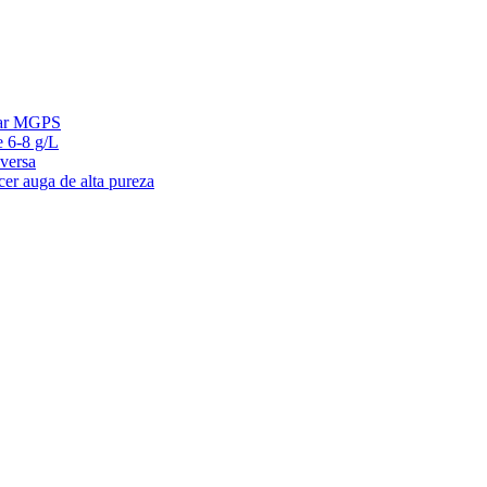
 mar MGPS
e 6-8 g/L
versa
cer auga de alta pureza