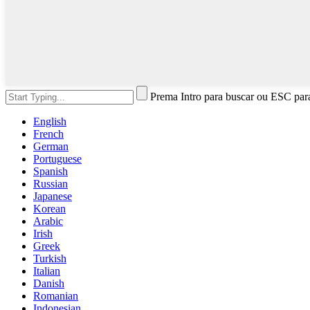
Prema Intro para buscar ou ESC par
English
French
German
Portuguese
Spanish
Russian
Japanese
Korean
Arabic
Irish
Greek
Turkish
Italian
Danish
Romanian
Indonesian