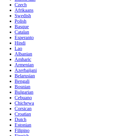
Czech
Afrikaans
Swedish
Polish
Basque
Catalan
Esperanto
Hindi
Lao
Albanian
Amharic
Armenian
Azerbaijani
Belarusian
Bengali
Bosnian
Bulgarian
Cebuano
Chichewa
Corsican
Croatian
Dutch
Estonian
Filipino
Finnish