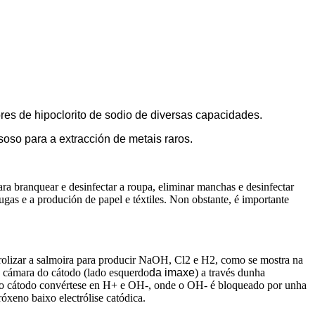
res de hipoclorito de sodio de diversas capacidades.
soso para a extracción de metais raros.
ra branquear e desinfectar a roupa, eliminar manchas e desinfectar
ugas e a produción de papel e téxtiles. Non obstante, é importante
ectrolizar a salmoira para producir NaOH, Cl2 e H2, como se mostra na
á cámara do cátodo (lado esquerdo
da imaxe
) a través dunha
a do cátodo convértese en H+ e OH-, onde o OH- é bloqueado por unha
xeno baixo electrólise catódica.