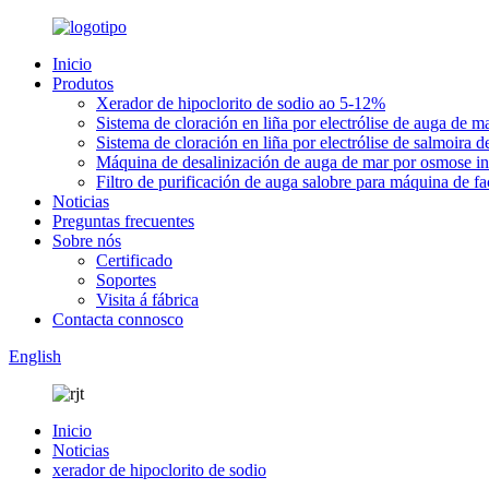
Inicio
Produtos
Xerador de hipoclorito de sodio ao 5-12%
Sistema de cloración en liña por electrólise de auga de
Sistema de cloración en liña por electrólise de salmoira d
Máquina de desalinización de auga de mar por osmose in
Filtro de purificación de auga salobre para máquina de fa
Noticias
Preguntas frecuentes
Sobre nós
Certificado
Soportes
Visita á fábrica
Contacta connosco
English
Inicio
Noticias
xerador de hipoclorito de sodio