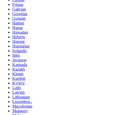
Frisian
Galician
Georgian
Gujarati
Haitian
Hausa
Hawaiian
Hebrew
Hmong
Hungarian
Icelandic
Igbo
Javanese
Kannada
Kazakh
Khmer
Kurdish
Kyrgyz
Latin
Latvian
Lithuanian
Luxembou..
Macedonian
Malagasy