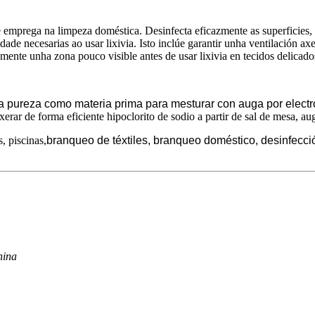
emprega na limpeza doméstica. Desinfecta eficazmente as superficies, 
ade necesarias ao usar lixivia. Isto inclúe garantir unha ventilación axe
nte unha zona pouco visible antes de usar lixivia en tecidos delicados
ta pureza como materia prima para mesturar con auga por electró
ar de forma eficiente hipoclorito de sodio a partir de sal de mesa, aug
, piscinas,
branqueo de téxtiles, branqueo doméstico, desinfecció
hina